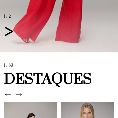
1 / 2
>
1
/
33
DESTAQUES