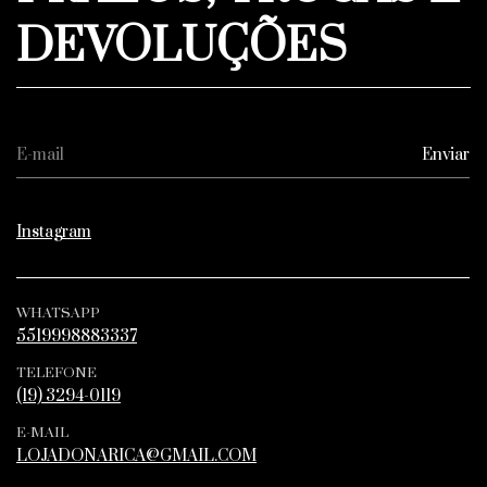
DEVOLUÇÕES
Instagram
WHATSAPP
5519998883337
TELEFONE
(19) 3294-0119
E-MAIL
LOJADONARICA@GMAIL.COM